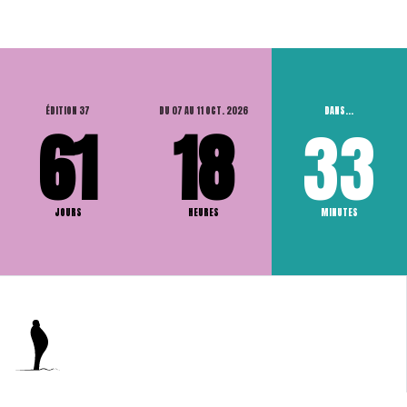
ÉDITION 37
DU 07 AU 11 OCT. 2026
DANS...
61
18
33
JOURS
HEURES
MINUTES