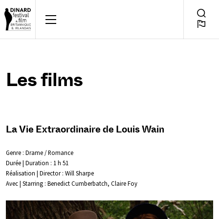
Aller
au
POUR QUELQUES JOURS,
Bascul
FR
contenu
Reche
Les films
La Vie Extraordinaire de Louis Wain
Genre : Drame / Romance
Durée | Duration : 1 h 51
Réalisation | Director : Will Sharpe
Avec | Starring : Benedict Cumberbatch, Claire Foy