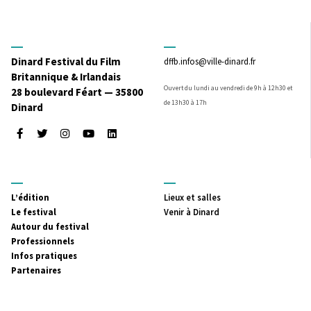
Dinard Festival du Film
dffb.infos@ville-dinard.fr
Britannique & Irlandais
Ouvert du lundi au vendredi de 9h à 12h30 et
28 boulevard Féart — 35800
de 13h30 à 17h
Dinard
Facebook
Twitter
Instagram
Youtube
LinkedIn
MENU
MENU
L’édition
Lieux et salles
PRINCIPAL
SECONDAIRE
Le festival
Venir à Dinard
Autour du festival
Professionnels
Infos pratiques
Partenaires