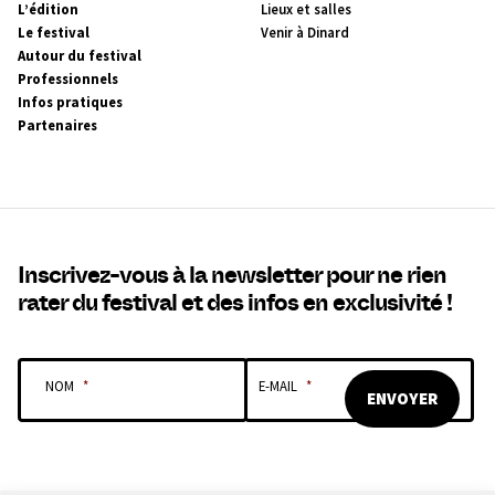
MENU
MENU
L’édition
Lieux et salles
PRINCIPAL
SECONDAIRE
Le festival
Venir à Dinard
Autour du festival
Professionnels
Infos pratiques
Partenaires
Inscrivez-vous à la newsletter pour ne rien
rater du festival et des infos en exclusivité !
NOM
*
E-MAIL
*