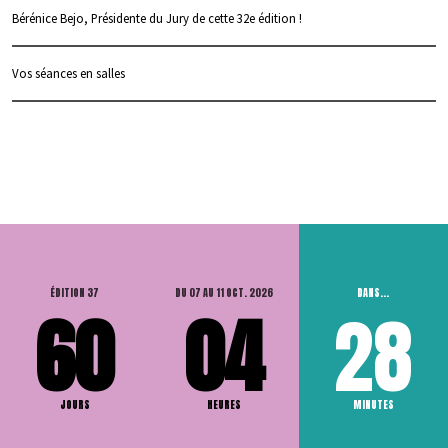
Bérénice Bejo, Présidente du Jury de cette 32e édition !
Vos séances en salles
ÉDITION 37
DU 07 AU 11 OCT. 2026
DANS...
60
04
28
JOURS
HEURES
MINUTES