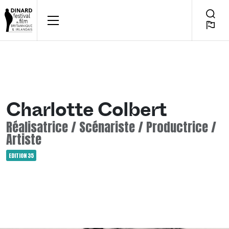
Aller
au
POUR QUELQUES JOURS,
Bascul
FR
contenu
Reche
Charlotte Colbert
Réalisatrice / Scénariste / Productrice /
Artiste
Catégorisé
EDITION 35
comme