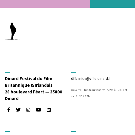
Dinard Festival du Film
dffb.infos@ville-dinard.fr
Britannique & Irlandais
Ouvert du lundi au vendredi de 9h à 12h30 et
28 boulevard Féart — 35800
de 13h30 à 17h
Dinard
Facebook
Twitter
Instagram
Youtube
LinkedIn