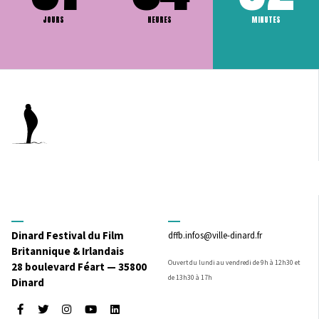
JOURS
HEURES
MINUTES
Dinard Festival du Film
dffb.infos@ville-dinard.fr
Britannique & Irlandais
Ouvert du lundi au vendredi de 9h à 12h30 et
28 boulevard Féart — 35800
de 13h30 à 17h
Dinard
Facebook
Twitter
Instagram
Youtube
LinkedIn