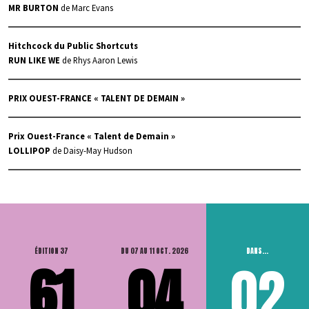
MR BURTON
de Marc Evans
Hitchcock du Public Shortcuts
RUN LIKE WE
de Rhys Aaron Lewis
PRIX OUEST-FRANCE « TALENT DE DEMAIN »
Prix Ouest-France « Talent de Demain »
LOLLIPOP
de Daisy-May Hudson
ÉDITION 37
DU 07 AU 11 OCT. 2026
DANS...
61
04
02