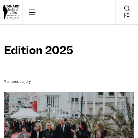
Aller
au
POUR QUELQUES JOURS,
Bascul
FR
contenu
Reche
Edition 2025
Membres du jury